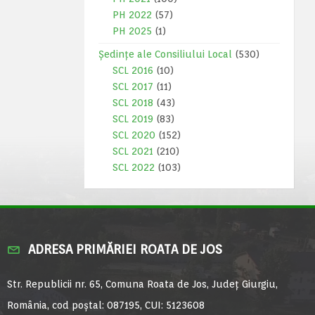
PH 2022
(57)
PH 2025
(1)
Ședințe ale Consiliului Local
(530)
SCL 2016
(10)
SCL 2017
(11)
SCL 2018
(43)
SCL 2019
(83)
SCL 2020
(152)
SCL 2021
(210)
SCL 2022
(103)
ADRESA PRIMĂRIEI ROATA DE JOS
Str. Republicii nr. 65, Comuna Roata de Jos, Județ Giurgiu,
România, cod poștal: 087195, CUI: 5123608