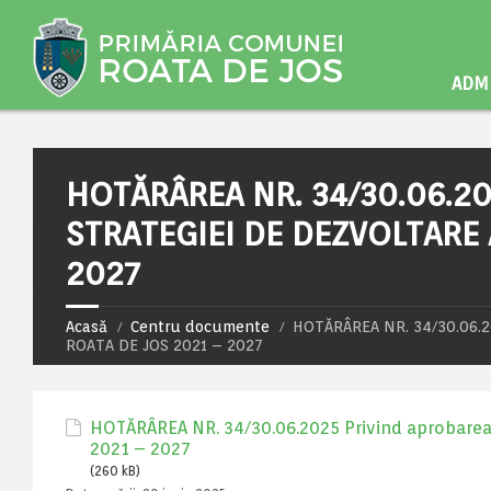
ADMI
HOTĂRÂREA NR. 34/30.06.20
STRATEGIEI DE DEZVOLTARE
2027
Acasă
Centru documente
HOTĂRÂREA NR. 34/30.06.2
ROATA DE JOS 2021 – 2027
HOTĂRÂREA NR. 34/30.06.2025 Privind aprobare
2021 – 2027
(260 kB)