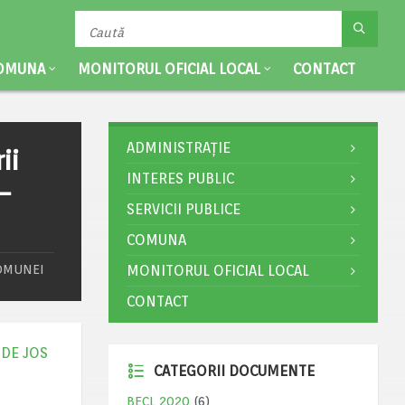
OMUNA
MONITORUL OFICIAL LOCAL
CONTACT
ADMINISTRAȚIE
ii
INTERES PUBLIC
–
SERVICII PUBLICE
COMUNA
COMUNEI
MONITORUL OFICIAL LOCAL
CONTACT
 DE JOS
CATEGORII DOCUMENTE
BECL 2020
(6)