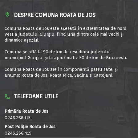
DESPRE COMUNA ROATA DE JOS
Comuna Roata de Jos este aşezată în extremitatea de nord
vest a judeţului Giurgiu, fiind una dintre cele mai vechi şi
dinamice aşezări.
Comuna se află la 90 de km de reşedinţa judeţului,
municipiul Giurgiu, şi la aproximativ 50 de km de Bucureşti.
Comuna Roata de Jos are în componență patru sate, și
anume: Roata de Jos, Roata Mica, Sadina si Cartojani.
TELEFOANE UTILE
Primăria Roata de Jos
0246.266.115
Post Poliție Roata de Jos
0246.266.419