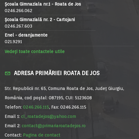
Școala Gimnaziala nr.1 - Roata de Jos
0246.266.062
Școala Gimnazială nr. 2 - Cartojani
0246.267.603
Enel - deranjamente
021.9291
Vedeți toate contactele utile
ADRESA PRIMĂRIEI ROATA DE JOS
Str. Republicii nr. 65, Comuna Roata de Jos, Județ Giurgiu,
România, cod poștal: 087195, CUI: 5123608
Telefon:
0246.266.115
, Fax: 0246.266.115
Email 1:
cl_roatadejos@yahoo.com
Email 2:
contact@primariaroatadejos.ro
Contact:
Pagina de contact