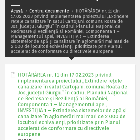
Acasă
Centru documente
HOTĂRÂREA nr. 11 din
17.02.2023 privind implementarea proiectului „Extindere
rețele canalizare în satul Cartojani, comuna Roata de
Jos, județul Giurgiu” în cadrul Planului Național de
Redresare și Reziliență al României, Componenta 1 –
Managementul apei, INVESTIȚIA 1 – Extinderea
sistemelor de apă și canalizare în aglomerări mai mari de
2 000 de locuitori echivalenți, prioritizate prin Planul
accelerat de conformare cu directivele europene
HOTĂRÂREA nr. 11 din 17.02.2023 privind
implementarea proiectului „Extindere rețele
canalizare în satul Cartojani, comuna Roata de
Jos, județul Giurgiu” în cadrul Planului Național
de Redresare și Reziliență al României,
Componenta 1 – Managementul apei,
INVESTIȚIA 1 – Extinderea sistemelor de apă și
canalizare în aglomerări mai mari de 2 000 de
locuitori echivalenți, prioritizate prin Planul
accelerat de conformare cu directivele
europene