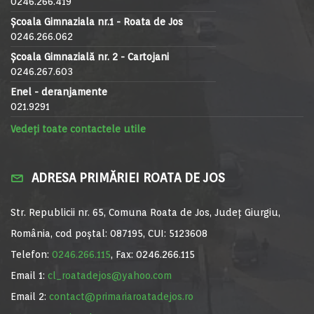
0246.266.419
Școala Gimnaziala nr.1 - Roata de Jos
0246.266.062
Școala Gimnazială nr. 2 - Cartojani
0246.267.603
Enel - deranjamente
021.9291
Vedeți toate contactele utile
ADRESA PRIMĂRIEI ROATA DE JOS
Str. Republicii nr. 65, Comuna Roata de Jos, Județ Giurgiu,
România, cod poștal: 087195, CUI: 5123608
Telefon:
0246.266.115
, Fax: 0246.266.115
Email 1:
cl_roatadejos@yahoo.com
Email 2:
contact@primariaroatadejos.ro