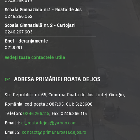
0246.266.419
Școala Gimnaziala nr.1 - Roata de Jos
0246.266.062
Școala Gimnazială nr. 2 - Cartojani
0246.267.603
Enel - deranjamente
021.9291
Vedeți toate contactele utile
ADRESA PRIMĂRIEI ROATA DE JOS
Str. Republicii nr. 65, Comuna Roata de Jos, Județ Giurgiu,
România, cod poștal: 087195, CUI: 5123608
Telefon:
0246.266.115
, Fax: 0246.266.115
Email 1:
cl_roatadejos@yahoo.com
Email 2:
contact@primariaroatadejos.ro