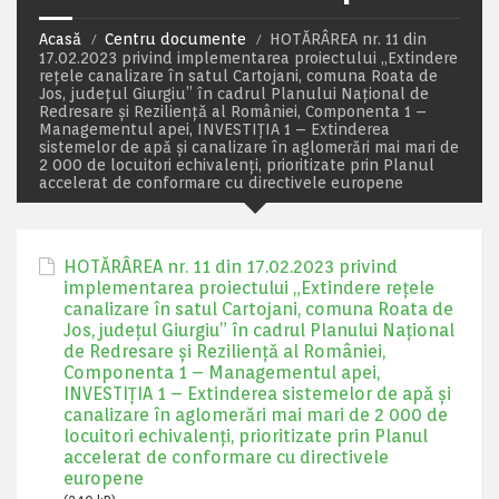
Acasă
Centru documente
HOTĂRÂREA nr. 11 din
17.02.2023 privind implementarea proiectului „Extindere
rețele canalizare în satul Cartojani, comuna Roata de
Jos, județul Giurgiu” în cadrul Planului Național de
Redresare și Reziliență al României, Componenta 1 –
Managementul apei, INVESTIȚIA 1 – Extinderea
sistemelor de apă și canalizare în aglomerări mai mari de
2 000 de locuitori echivalenți, prioritizate prin Planul
accelerat de conformare cu directivele europene
HOTĂRÂREA nr. 11 din 17.02.2023 privind
implementarea proiectului „Extindere rețele
canalizare în satul Cartojani, comuna Roata de
Jos, județul Giurgiu” în cadrul Planului Național
de Redresare și Reziliență al României,
Componenta 1 – Managementul apei,
INVESTIȚIA 1 – Extinderea sistemelor de apă și
canalizare în aglomerări mai mari de 2 000 de
locuitori echivalenți, prioritizate prin Planul
accelerat de conformare cu directivele
europene