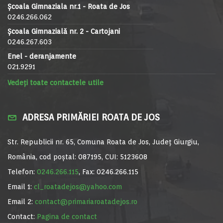
Școala Gimnaziala nr.1 - Roata de Jos
0246.266.062
Școala Gimnazială nr. 2 - Cartojani
0246.267.603
Enel - deranjamente
021.9291
Vedeți toate contactele utile
ADRESA PRIMĂRIEI ROATA DE JOS
Str. Republicii nr. 65, Comuna Roata de Jos, Județ Giurgiu,
România, cod poștal: 087195, CUI: 5123608
Telefon:
0246.266.115
, Fax: 0246.266.115
Email 1:
cl_roatadejos@yahoo.com
Email 2:
contact@primariaroatadejos.ro
Contact:
Pagina de contact