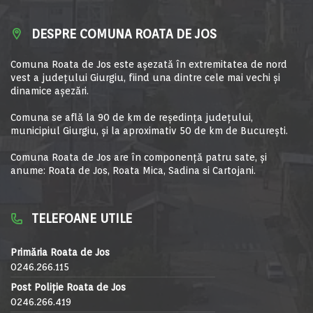
DESPRE COMUNA ROATA DE JOS
Comuna Roata de Jos este aşezată în extremitatea de nord
vest a judeţului Giurgiu, fiind una dintre cele mai vechi şi
dinamice aşezări.
Comuna se află la 90 de km de reşedinţa judeţului,
municipiul Giurgiu, şi la aproximativ 50 de km de Bucureşti.
Comuna Roata de Jos are în componență patru sate, și
anume: Roata de Jos, Roata Mica, Sadina si Cartojani.
TELEFOANE UTILE
Primăria Roata de Jos
0246.266.115
Post Poliție Roata de Jos
0246.266.419