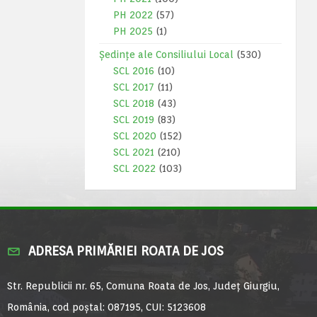
PH 2022
(57)
PH 2025
(1)
Ședințe ale Consiliului Local
(530)
SCL 2016
(10)
SCL 2017
(11)
SCL 2018
(43)
SCL 2019
(83)
SCL 2020
(152)
SCL 2021
(210)
SCL 2022
(103)
ADRESA PRIMĂRIEI ROATA DE JOS
Str. Republicii nr. 65, Comuna Roata de Jos, Județ Giurgiu,
România, cod poștal: 087195, CUI: 5123608