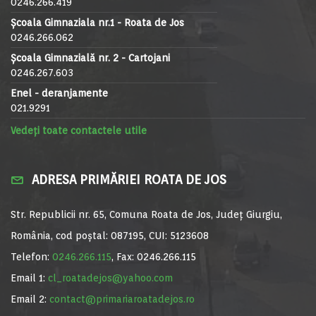
0246.266.419
Școala Gimnaziala nr.1 - Roata de Jos
0246.266.062
Școala Gimnazială nr. 2 - Cartojani
0246.267.603
Enel - deranjamente
021.9291
Vedeți toate contactele utile
ADRESA PRIMĂRIEI ROATA DE JOS
Str. Republicii nr. 65, Comuna Roata de Jos, Județ Giurgiu,
România, cod poștal: 087195, CUI: 5123608
Telefon:
0246.266.115
, Fax: 0246.266.115
Email 1:
cl_roatadejos@yahoo.com
Email 2:
contact@primariaroatadejos.ro