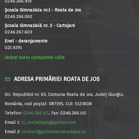
0246.266.419
Școala Gimnaziala nr.1 - Roata de Jos
0246.266.062
Școala Gimnazială nr. 2 - Cartojani
0246.267.603
Enel - deranjamente
021.9291
Vedeți toate contactele utile
ADRESA PRIMĂRIEI ROATA DE JOS
Str. Republicii nr. 65, Comuna Roata de Jos, Județ Giurgiu,
România, cod poștal: 087195, CUI: 5123608
Telefon:
0246.266.115
, Fax: 0246.266.115
Email 1:
cl_roatadejos@yahoo.com
Email 2:
contact@primariaroatadejos.ro