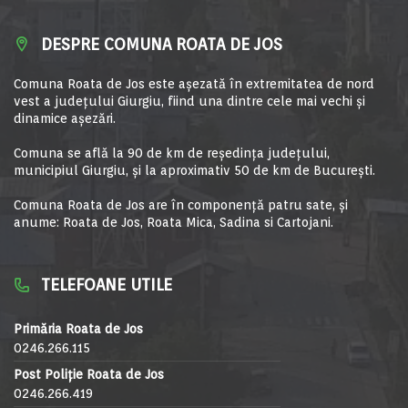
DESPRE COMUNA ROATA DE JOS
Comuna Roata de Jos este aşezată în extremitatea de nord
vest a judeţului Giurgiu, fiind una dintre cele mai vechi şi
dinamice aşezări.
Comuna se află la 90 de km de reşedinţa judeţului,
municipiul Giurgiu, şi la aproximativ 50 de km de Bucureşti.
Comuna Roata de Jos are în componență patru sate, și
anume: Roata de Jos, Roata Mica, Sadina si Cartojani.
TELEFOANE UTILE
Primăria Roata de Jos
0246.266.115
Post Poliție Roata de Jos
0246.266.419