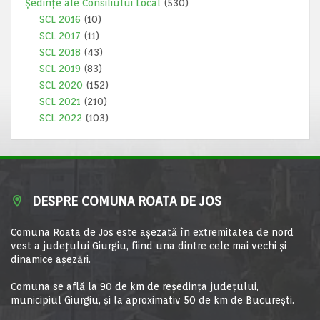
Ședințe ale Consiliului Local
(530)
SCL 2016
(10)
SCL 2017
(11)
SCL 2018
(43)
SCL 2019
(83)
SCL 2020
(152)
SCL 2021
(210)
SCL 2022
(103)
DESPRE COMUNA ROATA DE JOS
Comuna Roata de Jos este aşezată în extremitatea de nord
vest a judeţului Giurgiu, fiind una dintre cele mai vechi şi
dinamice aşezări.
Comuna se află la 90 de km de reşedinţa judeţului,
municipiul Giurgiu, şi la aproximativ 50 de km de Bucureşti.