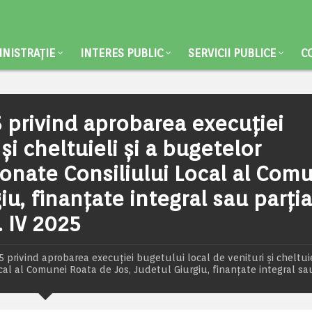
NISTRAȚIE
INTERES PUBLIC
SERVICII PUBLICE
C
 privind aprobarea execuţiei
şi cheltuieli şi a bugetelor
donate Consiliului Local al Com
u, finanţate integral sau parţia
. IV 2025
privind aprobarea execuţiei bugetului local de venituri şi cheltuiel
cal al Comunei Roata de Jos, Judetul Giurgiu, finanţate integral sau