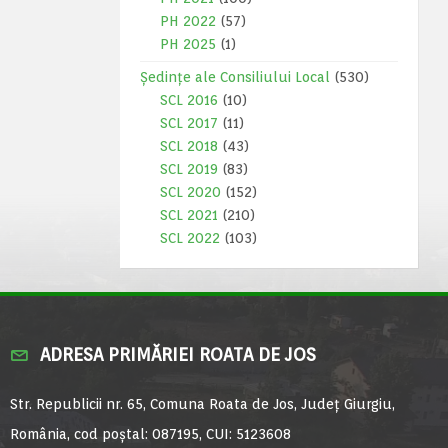
PH 2022
(57)
PH 2025
(1)
Ședințe ale Consiliului Local
(530)
SCL 2016
(10)
SCL 2017
(11)
SCL 2018
(43)
SCL 2019
(83)
SCL 2020
(152)
SCL 2021
(210)
SCL 2022
(103)
ADRESA PRIMĂRIEI ROATA DE JOS
Str. Republicii nr. 65, Comuna Roata de Jos, Județ Giurgiu,
România, cod poștal: 087195, CUI: 5123608