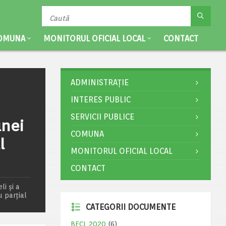
OMUNA
MONITORUL OFICIAL LOCAL
CONTACT
ADMINISTRAȚIE
INTERES PUBLIC
SERVICII PUBLICE
unei
COMUNA
l
MONITORUL OFICIAL LOCAL
CONTACT
i şi a
 parţial
CATEGORII DOCUMENTE
BECL 2020
(6)