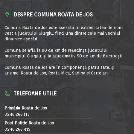
DESPRE COMUNA ROATA DE JOS
Comuna Roata de Jos este aşezată în extremitatea de nord
vest a judeţului Giurgiu, fiind una dintre cele mai vechi şi
dinamice aşezări.
Comuna se află la 90 de km de reşedinţa judeţului,
municipiul Giurgiu, şi la aproximativ 50 de km de Bucureşti.
Comuna Roata de Jos are în componență patru sate, și
anume: Roata de Jos, Roata Mica, Sadina si Cartojani.
TELEFOANE UTILE
Primăria Roata de Jos
0246.266.115
Post Poliție Roata de Jos
0246.266.419