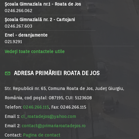
Școala Gimnaziala nr.1 - Roata de Jos
0246.266.062
Școala Gimnazială nr. 2 - Cartojani
0246.267.603
Enel - deranjamente
021.9291
Vedeți toate contactele utile
ADRESA PRIMĂRIEI ROATA DE JOS
Str. Republicii nr. 65, Comuna Roata de Jos, Județ Giurgiu,
România, cod poștal: 087195, CUI: 5123608
Telefon:
0246.266.115
, Fax: 0246.266.115
Email 1:
cl_roatadejos@yahoo.com
Email 2:
contact@primariaroatadejos.ro
Contact:
Pagina de contact