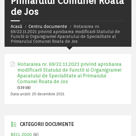
Primarului Comunei Roata
de Jos
Acasă
Centru documente
Hotararea nr.
69/22.11.2021 privind aprobarea modificarii Statului de
Functii si Organigramei Aparatului de Specialitate al
Primarului Comunei Roata de Jos
Hotararea nr. 69/22.11.2021 privind aprobarea
modificarii Statului de Functii si Organigramei
Aparatului de Specialitate al Primarului
Comunei Roata de Jos
(539 kB)
Data urcării:
20 decembrie 2021
CATEGORII DOCUMENTE
BECL 2020
(6)