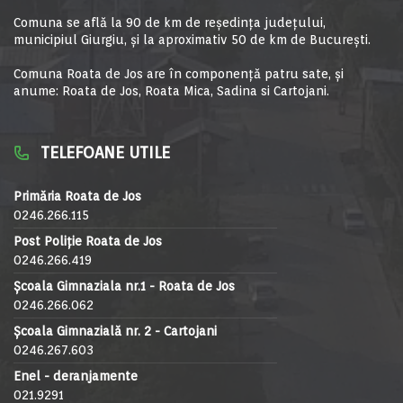
Comuna se află la 90 de km de reşedinţa judeţului,
municipiul Giurgiu, şi la aproximativ 50 de km de Bucureşti.
Comuna Roata de Jos are în componență patru sate, și
anume: Roata de Jos, Roata Mica, Sadina si Cartojani.
TELEFOANE UTILE
Primăria Roata de Jos
0246.266.115
Post Poliție Roata de Jos
0246.266.419
Școala Gimnaziala nr.1 - Roata de Jos
0246.266.062
Școala Gimnazială nr. 2 - Cartojani
0246.267.603
Enel - deranjamente
021.9291