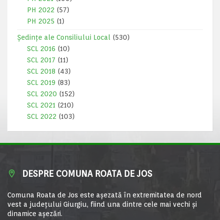
PH 2022
(57)
PH 2025
(1)
Ședințe ale Consiliului Local
(530)
SCL 2016
(10)
SCL 2017
(11)
SCL 2018
(43)
SCL 2019
(83)
SCL 2020
(152)
SCL 2021
(210)
SCL 2022
(103)
DESPRE COMUNA ROATA DE JOS
Comuna Roata de Jos este aşezată în extremitatea de nord
vest a judeţului Giurgiu, fiind una dintre cele mai vechi şi
dinamice aşezări.