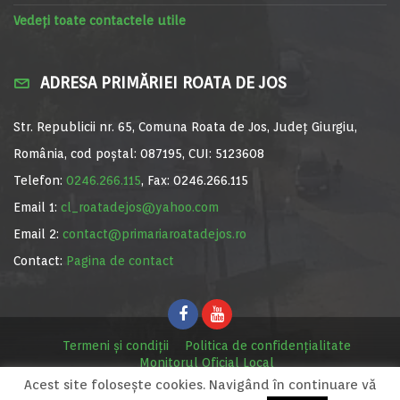
Vedeți toate contactele utile
ADRESA PRIMĂRIEI ROATA DE JOS
Str. Republicii nr. 65, Comuna Roata de Jos, Județ Giurgiu,
România, cod poștal: 087195, CUI: 5123608
Telefon:
0246.266.115
, Fax: 0246.266.115
Email 1:
cl_roatadejos@yahoo.com
Email 2:
contact@primariaroatadejos.ro
Contact:
Pagina de contact
Termeni și condiții
Politica de confidențialitate
Monitorul Oficial Local
Acest site foloseşte cookies. Navigând în continuare vă
© Primăria Roata de Jos, 2020. Site realizat de
MediaDigi.ro