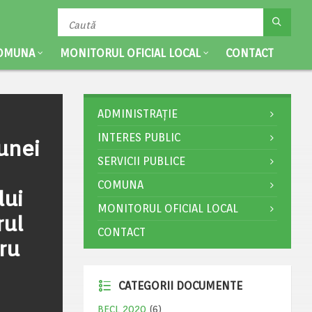
OMUNA
MONITORUL OFICIAL LOCAL
CONTACT
ADMINISTRAȚIE
INTERES PUBLIC
munei
SERVICII PUBLICE
COMUNA
lui
MONITORUL OFICIAL LOCAL
rul
CONTACT
ru
CATEGORII DOCUMENTE
BECL 2020
(6)