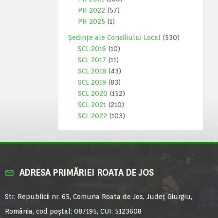
PH 2022
(57)
PH 2025
(1)
Ședințe ale Consiliului Local
(530)
SCL 2016
(10)
SCL 2017
(11)
SCL 2018
(43)
SCL 2019
(83)
SCL 2020
(152)
SCL 2021
(210)
SCL 2022
(103)
ADRESA PRIMĂRIEI ROATA DE JOS
Str. Republicii nr. 65, Comuna Roata de Jos, Județ Giurgiu,
România, cod poștal: 087195, CUI: 5123608