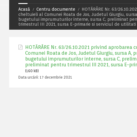
Acasă
Centru documente
HOTĂRÂRE Nr. 63/26.10.2021
cheltuieli al Comunei Roata de Jos, Judetul Giurgiu, sursa
bugetului imprumuturilor interne, sursa C, preliminat pen
trimestrul III 2021, sursa E-primarie si serviciul de utilitat
HOTĂRÂRE Nr. 63/26.10.2021 privind aprobarea cont
Comunei Roata de Jos, Judetul Giurgiu, sursa A, p
bugetului imprumuturilor interne, sursa C, prelim
preliminat pentru trimestrul III 2021, sursa E-prim
(160 kB)
Data urcării:
17 decembrie 2021