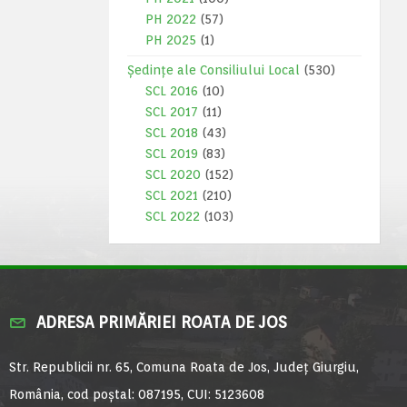
PH 2022
(57)
PH 2025
(1)
Ședințe ale Consiliului Local
(530)
SCL 2016
(10)
SCL 2017
(11)
SCL 2018
(43)
SCL 2019
(83)
SCL 2020
(152)
SCL 2021
(210)
SCL 2022
(103)
ADRESA PRIMĂRIEI ROATA DE JOS
Str. Republicii nr. 65, Comuna Roata de Jos, Județ Giurgiu,
România, cod poștal: 087195, CUI: 5123608