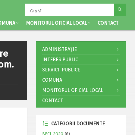
OMUNA
MONITORUL OFICIAL LOCAL
CONTACT
ADMINISTRAȚIE
re
INTERES PUBLIC
com.
SERVICII PUBLICE
COMUNA
MONITORUL OFICIAL LOCAL
CONTACT
CATEGORII DOCUMENTE
BECL 2020
(6)