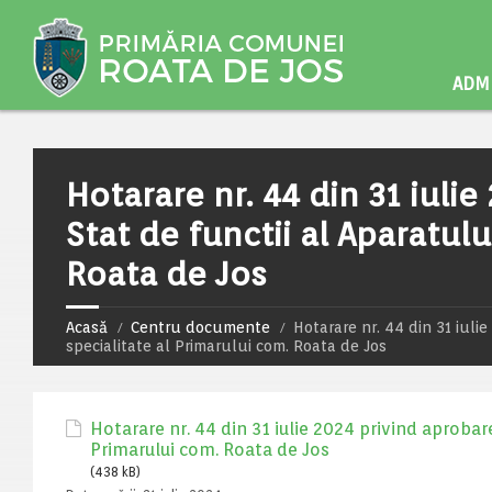
ADMI
Hotarare nr. 44 din 31 iuli
Stat de functii al Aparatulu
Roata de Jos
Acasă
Centru documente
Hotarare nr. 44 din 31 iuli
specialitate al Primarului com. Roata de Jos
Hotarare nr. 44 din 31 iulie 2024 privind aprobare
Primarului com. Roata de Jos
(438 kB)