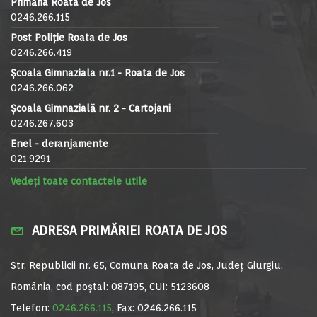
Primăria Roata de Jos
0246.266.115
Post Poliție Roata de Jos
0246.266.419
Școala Gimnaziala nr.1 - Roata de Jos
0246.266.062
Școala Gimnazială nr. 2 - Cartojani
0246.267.603
Enel - deranjamente
021.9291
Vedeți toate contactele utile
ADRESA PRIMĂRIEI ROATA DE JOS
Str. Republicii nr. 65, Comuna Roata de Jos, Județ Giurgiu,
România, cod poștal: 087195, CUI: 5123608
Telefon:
0246.266.115
, Fax: 0246.266.115