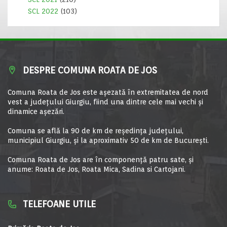
SCL 2022
(103)
DESPRE COMUNA ROATA DE JOS
Comuna Roata de Jos este aşezată în extremitatea de nord
vest a judeţului Giurgiu, fiind una dintre cele mai vechi şi
dinamice aşezări.
Comuna se află la 90 de km de reşedinţa judeţului,
municipiul Giurgiu, şi la aproximativ 50 de km de Bucureşti.
Comuna Roata de Jos are în componență patru sate, și
anume: Roata de Jos, Roata Mica, Sadina si Cartojani.
TELEFOANE UTILE