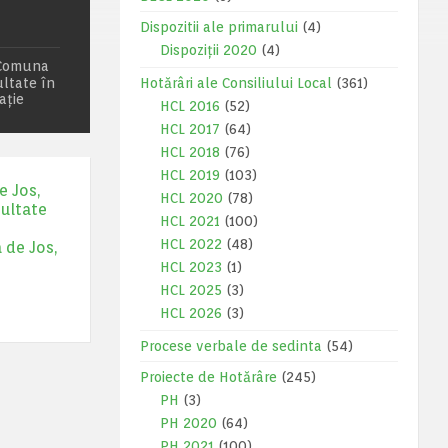
Dispozitii ale primarului
(4)
Dispoziții 2020
(4)
 Comuna
ultate în
Hotărâri ale Consiliului Local
(361)
ație
HCL 2016
(52)
HCL 2017
(64)
HCL 2018
(76)
HCL 2019
(103)
e Jos,
HCL 2020
(78)
zultate
HCL 2021
(100)
HCL 2022
(48)
 de Jos,
HCL 2023
(1)
HCL 2025
(3)
HCL 2026
(3)
Procese verbale de sedinta
(54)
Proiecte de Hotărâre
(245)
PH
(3)
PH 2020
(64)
PH 2021
(100)