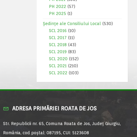
PH 2022
(57)
PH 2025
(1)
Ședințe ale Consiliului Local
(530)
SCL 2016
(10)
SCL 2017
(11)
SCL 2018
(43)
SCL 2019
(83)
SCL 2020
(152)
SCL 2021
(210)
SCL 2022
(103)
ADRESA PRIMĂRIEI ROATA DE JOS
Str. Republicii nr. 65, Comuna Roata de Jos, Județ Giurgiu,
România, cod poștal: 087195, CUI: 5123608