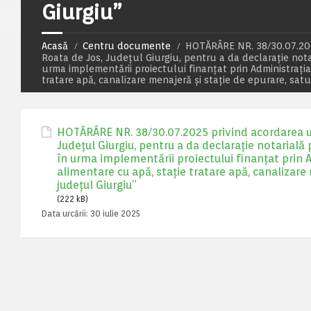
Giurgiu”
Acasă
Centru documente
HOTĂRÂRE NR. 38/30.07.202
Roata de Jos, Județul Giurgiu, pentru a da declarație notar
urma implementării proiectului finanțat prin Administrați
tratare apă, canalizare menajeră și stație de epurare, sat
HOTĂRÂRE NR. 38/30.07.2025 privind acordarea u
Județul Giurgiu, pentru a da declarație notarială 
în urma implementării proiectului finanțat prin 
alimentare cu apă, stație tratare apă, canalizare
județul Giurgiu”
(222 kB)
Data urcării:
30 iulie 2025