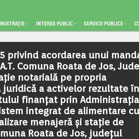
NISTRAȚIE
INTERES PUBLIC
SERVICII PUBLICE
C
5 privind acordarea unui mand
.A.T. Comuna Roata de Jos, Jude
ație notarială pe propria
juridică a activelor rezultate î
ului finanțat prin Administrația
istem integrat de alimentare c
alizare menajeră și stație de
comuna Roata de Jos, județul