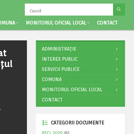
OMUNA
MONITORUL OFICIAL LOCAL
CONTACT
ADMINISTRAȚIE
at
INTERES PUBLIC
țul
SERVICII PUBLICE
COMUNA
n
MONITORUL OFICIAL LOCAL
CONTACT
u
CATEGORII DOCUMENTE
BECL 2020
(6)