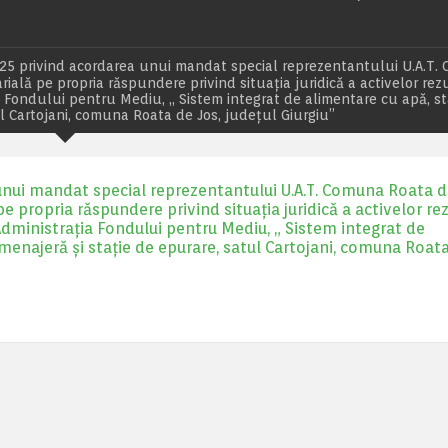
5 privind acordarea unui mandat special reprezentantului U.A.T.
ială pe propria răspundere privind situația juridică a activelor rez
a Fondului pentru Mediu, „ Sistem integrat de alimentare cu apă, st
ul Cartojani, comuna Roata de Jos, județul Giurgiu”
nui mandat special reprezentantului U.A.T. Comuna Roata d
pe propria răspundere privind situația juridică a activelor re
Administrația Fondului pentru Mediu, „ Sistem integrat de
 menajeră și stație de epurare, satul Cartojani, comuna Roata