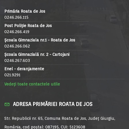
Primăria Roata de Jos
0246.266.115
Post Poliție Roata de Jos
0246.266.419
Școala Gimnaziala nr.1 - Roata de Jos
0246.266.062
Școala Gimnazială nr. 2 - Cartojani
0246.267.603
Enel - deranjamente
021.9291
Vedeți toate contactele utile
ADRESA PRIMĂRIEI ROATA DE JOS
Str. Republicii nr. 65, Comuna Roata de Jos, Județ Giurgiu,
România, cod poștal: 087195, CUI: 5123608