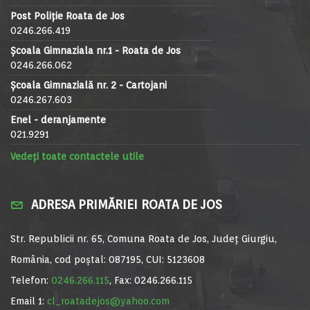
Post Poliție Roata de Jos
0246.266.419
Școala Gimnaziala nr.1 - Roata de Jos
0246.266.062
Școala Gimnazială nr. 2 - Cartojani
0246.267.603
Enel - deranjamente
021.9291
Vedeți toate contactele utile
ADRESA PRIMĂRIEI ROATA DE JOS
Str. Republicii nr. 65, Comuna Roata de Jos, Județ Giurgiu,
România, cod poștal: 087195, CUI: 5123608
Telefon:
0246.266.115
, Fax: 0246.266.115
Email 1:
cl_roatadejos@yahoo.com