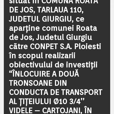
situat în COMUNA ROATA
DE JOS, TARLAUA 110,
JUDETUL GIURGIU, ce
aparține comunei Roata
de Jos, Judetul Giurgiu
cãtre CONPET S.A. Ploiesti
în scopul realizarii
obiectivului de investiţii
“ÎNLOCUIRE A DOUĂ
TRONSOANE DIN
CONDUCTA DE TRANSPORT
AL ȚIȚEIULUI Ø10 3/4’’
VIDELE – CARTOJANI, ÎN