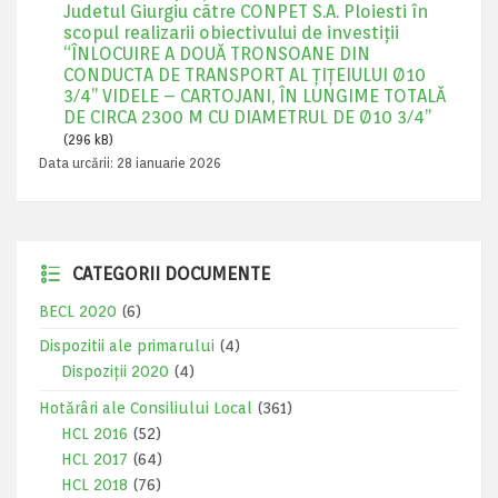
Judetul Giurgiu cãtre CONPET S.A. Ploiesti în
scopul realizarii obiectivului de investiţii
“ÎNLOCUIRE A DOUĂ TRONSOANE DIN
CONDUCTA DE TRANSPORT AL ȚIȚEIULUI Ø10
3/4’’ VIDELE – CARTOJANI, ÎN LUNGIME TOTALĂ
DE CIRCA 2300 M CU DIAMETRUL DE Ø10 3/4’’
(296 kB)
Data urcării:
28 ianuarie 2026
CATEGORII DOCUMENTE
BECL 2020
(6)
Dispozitii ale primarului
(4)
Dispoziții 2020
(4)
Hotărâri ale Consiliului Local
(361)
HCL 2016
(52)
HCL 2017
(64)
HCL 2018
(76)