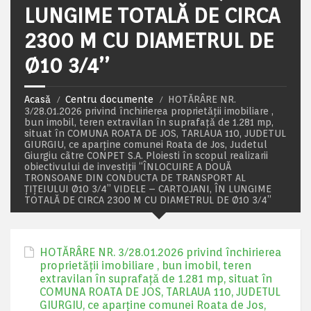
LUNGIME TOTALĂ DE CIRCA
2300 M CU DIAMETRUL DE
Ø10 3/4’’
Acasă
Centru documente
HOTĂRÂRE NR.
3/28.01.2026 privind închirierea proprietății imobiliare ,
bun imobil, teren extravilan în suprafață de 1.281 mp,
situat în COMUNA ROATA DE JOS, TARLAUA 110, JUDETUL
GIURGIU, ce aparține comunei Roata de Jos, Judetul
Giurgiu cãtre CONPET S.A. Ploiesti în scopul realizarii
obiectivului de investiţii “ÎNLOCUIRE A DOUĂ
TRONSOANE DIN CONDUCTA DE TRANSPORT AL
ȚIȚEIULUI Ø10 3/4’’ VIDELE – CARTOJANI, ÎN LUNGIME
TOTALĂ DE CIRCA 2300 M CU DIAMETRUL DE Ø10 3/4’’
HOTĂRÂRE NR. 3/28.01.2026 privind închirierea
proprietății imobiliare , bun imobil, teren
extravilan în suprafață de 1.281 mp, situat în
COMUNA ROATA DE JOS, TARLAUA 110, JUDETUL
GIURGIU, ce aparține comunei Roata de Jos,