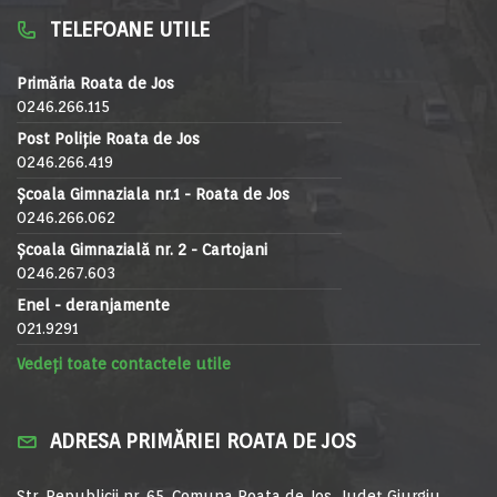
TELEFOANE UTILE
Primăria Roata de Jos
0246.266.115
Post Poliție Roata de Jos
0246.266.419
Școala Gimnaziala nr.1 - Roata de Jos
0246.266.062
Școala Gimnazială nr. 2 - Cartojani
0246.267.603
Enel - deranjamente
021.9291
Vedeți toate contactele utile
ADRESA PRIMĂRIEI ROATA DE JOS
Str. Republicii nr. 65, Comuna Roata de Jos, Județ Giurgiu,