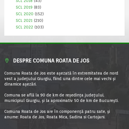
SCL 2018
(43)
SCL 2019
(83)
SCL 2020
(152)
SCL 2021
(210)
SCL 2022
(103)
DESPRE COMUNA ROATA DE JOS
Comuna Roata de Jos este aşezată în extremitatea de nord
vest a judeţului Giurgiu, fiind una dintre cele mai vechi şi
dinamice aşezări.
Comuna se află la 90 de km de reşedinţa judeţului,
municipiul Giurgiu, şi la aproximativ 50 de km de Bucureşti.
Comuna Roata de Jos are în componență patru sate, și
anume: Roata de Jos, Roata Mica, Sadina si Cartojani.