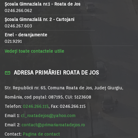
Școala Gimnaziala nr.1 - Roata de Jos
0246.266.062
Școala Gimnazială nr. 2 - Cartojani
0246.267.603
Enel - deranjamente
021.9291
Vedeți toate contactele utile
ADRESA PRIMĂRIEI ROATA DE JOS
Str. Republicii nr. 65, Comuna Roata de Jos, Județ Giurgiu,
România, cod poștal: 087195, CUI: 5123608
Telefon:
0246.266.115
, Fax: 0246.266.115
Email 1:
cl_roatadejos@yahoo.com
Email 2:
contact@primariaroatadejos.ro
Contact:
Pagina de contact