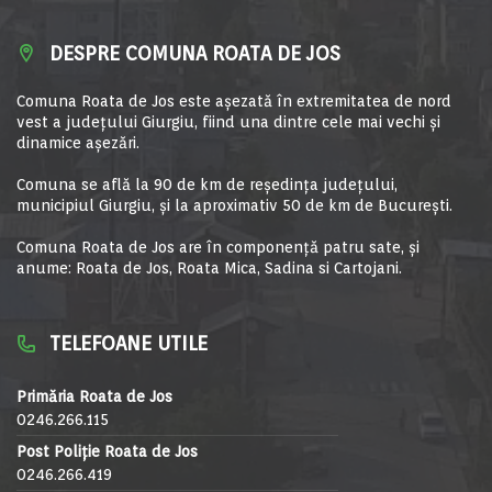
DESPRE COMUNA ROATA DE JOS
Comuna Roata de Jos este aşezată în extremitatea de nord
vest a judeţului Giurgiu, fiind una dintre cele mai vechi şi
dinamice aşezări.
Comuna se află la 90 de km de reşedinţa judeţului,
municipiul Giurgiu, şi la aproximativ 50 de km de Bucureşti.
Comuna Roata de Jos are în componență patru sate, și
anume: Roata de Jos, Roata Mica, Sadina si Cartojani.
TELEFOANE UTILE
Primăria Roata de Jos
0246.266.115
Post Poliție Roata de Jos
0246.266.419