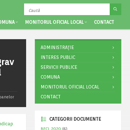
OMUNA
MONITORUL OFICIAL LOCAL
CONTACT
ADMINISTRAȚIE
INTERES PUBLIC
grav
SERVICII PUBLICE
l
COMUNA
MONITORUL OFICIAL LOCAL
CONTACT
oanelor
CATEGORII DOCUMENTE
ndicap
BECL 2020
(6)