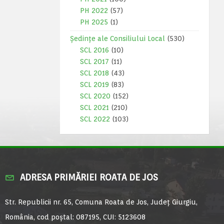
PH 2022
(57)
PH 2025
(1)
Ședințe ale Consiliului Local
(530)
SCL 2016
(10)
SCL 2017
(11)
SCL 2018
(43)
SCL 2019
(83)
SCL 2020
(152)
SCL 2021
(210)
SCL 2022
(103)
ADRESA PRIMĂRIEI ROATA DE JOS
Str. Republicii nr. 65, Comuna Roata de Jos, Județ Giurgiu,
România, cod poștal: 087195, CUI: 5123608