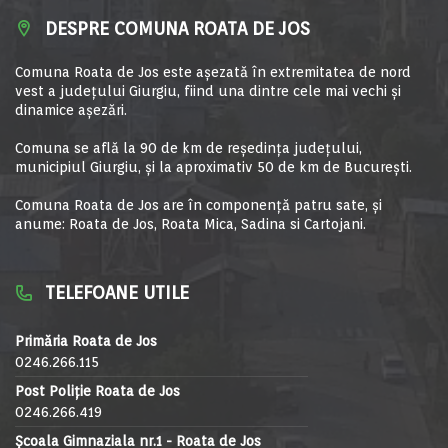
DESPRE COMUNA ROATA DE JOS
Comuna Roata de Jos este aşezată în extremitatea de nord
vest a judeţului Giurgiu, fiind una dintre cele mai vechi şi
dinamice aşezări.
Comuna se află la 90 de km de reşedinţa judeţului,
municipiul Giurgiu, şi la aproximativ 50 de km de Bucureşti.
Comuna Roata de Jos are în componență patru sate, și
anume: Roata de Jos, Roata Mica, Sadina si Cartojani.
TELEFOANE UTILE
Primăria Roata de Jos
0246.266.115
Post Poliție Roata de Jos
0246.266.419
Școala Gimnaziala nr.1 - Roata de Jos