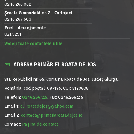
0246.266.062
Școala Gimnazială nr. 2 - Cartojani
0246.267.603
Enel - deranjamente
021.9291
Vedeți toate contactele utile
ADRESA PRIMĂRIEI ROATA DE JOS
Str. Republicii nr. 65, Comuna Roata de Jos, Județ Giurgiu,
România, cod poștal: 087195, CUI: 5123608
Telefon:
0246.266.115
, Fax: 0246.266.115
Email 1:
cl_roatadejos@yahoo.com
Email 2:
contact@primariaroatadejos.ro
Contact:
Pagina de contact