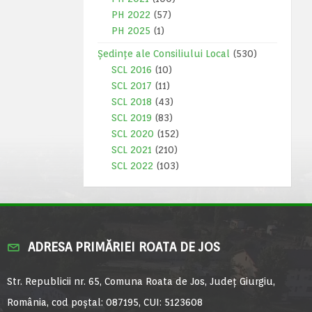
PH 2022
(57)
PH 2025
(1)
Ședințe ale Consiliului Local
(530)
SCL 2016
(10)
SCL 2017
(11)
SCL 2018
(43)
SCL 2019
(83)
SCL 2020
(152)
SCL 2021
(210)
SCL 2022
(103)
ADRESA PRIMĂRIEI ROATA DE JOS
Str. Republicii nr. 65, Comuna Roata de Jos, Județ Giurgiu,
România, cod poștal: 087195, CUI: 5123608