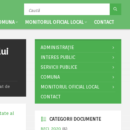
OMUNA
MONITORUL OFICIAL LOCAL
CONTACT
ADMINISTRAȚIE
lui
INTERES PUBLIC
SERVICII PUBLICE
COMUNA
rat de
MONITORUL OFICIAL LOCAL
CONTACT
tate al
CATEGORII DOCUMENTE
BECL 2020
(6)