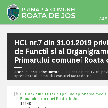
ADMI
HCL nr.7 din 31.01.2019 pri
de Functii si al Organigram
Primarului comunei Roata 
Acasă
Centru documente
HCL nr.7 din 31.01.2019 pri
specialitate al Primarului comunei Roata de Jos
HCL nr.7 din 31.01.2019 privind aprobarea modifica
Primarului comunei Roata de Jos
(644 kB)