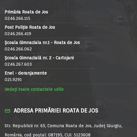
Primăria Roata de Jos
0246.266.115
Post Poliție Roata de Jos
0246.266.419
Școala Gimnaziala nr.1 - Roata de Jos
0246.266.062
Școala Gimnazială nr. 2 - Cartojani
0246.267.603
Enel - deranjamente
021.9291
Vedeți toate contactele utile
ADRESA PRIMĂRIEI ROATA DE JOS
Str. Republicii nr. 65, Comuna Roata de Jos, Județ Giurgiu,
România, cod poștal: 087195, CUI: 5123608