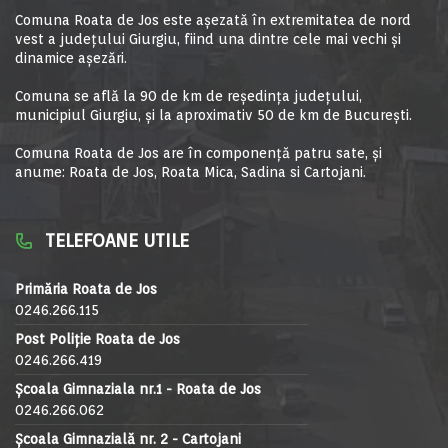
Comuna Roata de Jos este aşezată în extremitatea de nord
vest a judeţului Giurgiu, fiind una dintre cele mai vechi şi
dinamice aşezări.
Comuna se află la 90 de km de reşedinţa judeţului,
municipiul Giurgiu, şi la aproximativ 50 de km de Bucureşti.
Comuna Roata de Jos are în componență patru sate, și
anume: Roata de Jos, Roata Mica, Sadina si Cartojani.
TELEFOANE UTILE
Primăria Roata de Jos
0246.266.115
Post Poliție Roata de Jos
0246.266.419
Școala Gimnaziala nr.1 - Roata de Jos
0246.266.062
Școala Gimnazială nr. 2 - Cartojani