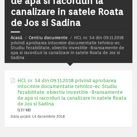
de apa si racorduri la
canalizare in satele Roata
de Jos si Sadina
Acasă
Centru documente
HCL nr. 54 din 09.11.2018
privind aprobarea intocmire documentatie tehnico-ec.
Studiu fezabilitate, obiectiv investitie -Bransamente de
apa si racorduri la canalizare in satele Roata de Jos si
Sadina
HCL nr. 54 din 09.11.2018 privind aprobarea
intocmire documentatie tehnico-ec. Studiu
fezabilitate, obiectiv investitie -Bransamente
de apa si racorduri la canalizare in satele Roata
de Jos si Sadina
(137 kB)
Data urcării:
14 decembrie 2018