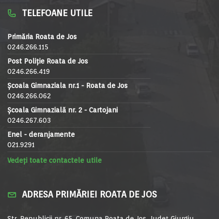
TELEFOANE UTILE
Primăria Roata de Jos
0246.266.115
Post Poliție Roata de Jos
0246.266.419
Școala Gimnaziala nr.1 - Roata de Jos
0246.266.062
Școala Gimnazială nr. 2 - Cartojani
0246.267.603
Enel - deranjamente
021.9291
Vedeți toate contactele utile
ADRESA PRIMĂRIEI ROATA DE JOS
Str. Republicii nr. 65, Comuna Roata de Jos, Județ Giurgiu,