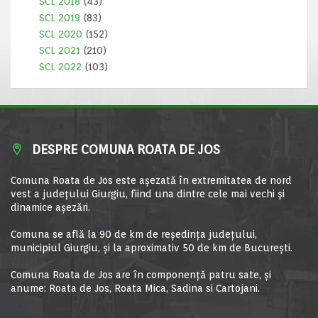
SCL 2018
(43)
SCL 2019
(83)
SCL 2020
(152)
SCL 2021
(210)
SCL 2022
(103)
DESPRE COMUNA ROATA DE JOS
Comuna Roata de Jos este aşezată în extremitatea de nord
vest a judeţului Giurgiu, fiind una dintre cele mai vechi şi
dinamice aşezări.
Comuna se află la 90 de km de reşedinţa judeţului,
municipiul Giurgiu, şi la aproximativ 50 de km de Bucureşti.
Comuna Roata de Jos are în componență patru sate, și
anume: Roata de Jos, Roata Mica, Sadina si Cartojani.