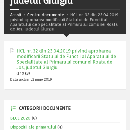
judetul Giurgiu
Acasă
Centru documente
HCL nr. 32 din 23.04.2019
privind aprobarea modificarii Statului de Functii al
Aparatului de Specialitate al Primarului comunei Roata
de Jos, judetul Giurgiu
HCL nr. 32 din 23.04.2019 privind aprobarea
modificarii Statului de Functii al Aparatului de
Specialitate al Primarului comunei Roata de
Jos, judetul Giurgiu
(140 kB)
Data urcării:
12 iunie 2019
CATEGORII DOCUMENTE
BECL 2020
(6)
Dispozitii ale primarului
(4)