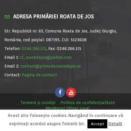
ADRESA PRIMĂRIEI ROATA DE JOS
Str. Republicii nr. 65, Comuna Roata de Jos, Județ Giurgiu,
România, cod poștal: 087195, CUI: 5123608
Telefon:
0246.266.115
, Fax: 0246.266.115
Email 1:
cl_roatadejos@yahoo.com
Email 2:
contact@primariaroatadejos.ro
Contact:
Pagina de contact
Termeni și condiții
Politica de confidențialitate
Monitorul Oficial Local
Acest site foloseşte cookies. Navigând în continuare vă
© Primăria Roata de Jos, 2020. Site realizat de
MediaDigi.ro
exprimaţi acordul asupra folosirii lor.
Detalii
Accept