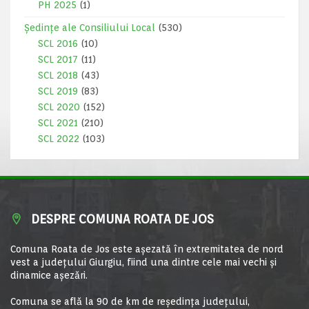
PH 2025
(1)
Ședințe ale Consiliului Local
(530)
SCL 2016
(10)
SCL 2017
(11)
SCL 2018
(43)
SCL 2019
(83)
SCL 2020
(152)
SCL 2021
(210)
SCL 2022
(103)
DESPRE COMUNA ROATA DE JOS
Comuna Roata de Jos este aşezată în extremitatea de nord
vest a judeţului Giurgiu, fiind una dintre cele mai vechi şi
dinamice aşezări.
Comuna se află la 90 de km de reşedinţa judeţului,