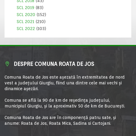
SCL 2018
(43)
SCL 2019
(83)
SCL 2020
(152)
SCL 2021
(210)
SCL 2022
(103)
DESPRE COMUNA ROATA DE JOS
Comuna Roata de Jos este aşezată în extremitatea de nord
vest a judeţului Giurgiu, fiind una dintre cele mai vechi şi
dinamice aşezări.
Comuna se află la 90 de km de reşedinţa judeţului,
municipiul Giurgiu, şi la aproximativ 50 de km de Bucureşti.
Comuna Roata de Jos are în componență patru sate, și
anume: Roata de Jos, Roata Mica, Sadina si Cartojani.