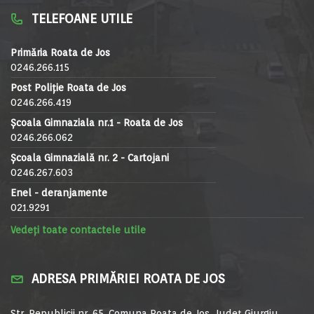
TELEFOANE UTILE
Primăria Roata de Jos
0246.266.115
Post Poliție Roata de Jos
0246.266.419
Școala Gimnaziala nr.1 - Roata de Jos
0246.266.062
Școala Gimnazială nr. 2 - Cartojani
0246.267.603
Enel - deranjamente
021.9291
Vedeți toate contactele utile
ADRESA PRIMĂRIEI ROATA DE JOS
Str. Republicii nr. 65, Comuna Roata de Jos, Județ Giurgiu,