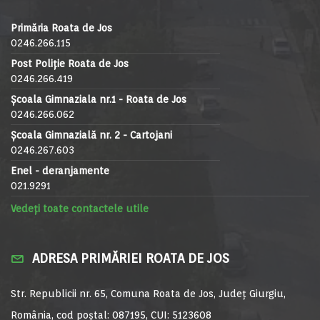
Primăria Roata de Jos
0246.266.115
Post Poliție Roata de Jos
0246.266.419
Școala Gimnaziala nr.1 - Roata de Jos
0246.266.062
Școala Gimnazială nr. 2 - Cartojani
0246.267.603
Enel - deranjamente
021.9291
Vedeți toate contactele utile
ADRESA PRIMĂRIEI ROATA DE JOS
Str. Republicii nr. 65, Comuna Roata de Jos, Județ Giurgiu,
România, cod poștal: 087195, CUI: 5123608