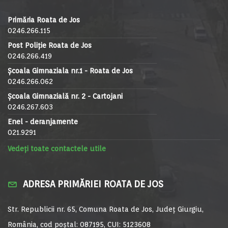
Primăria Roata de Jos
0246.266.115
Post Poliție Roata de Jos
0246.266.419
Școala Gimnaziala nr.1 - Roata de Jos
0246.266.062
Școala Gimnazială nr. 2 - Cartojani
0246.267.603
Enel - deranjamente
021.9291
Vedeți toate contactele utile
ADRESA PRIMĂRIEI ROATA DE JOS
Str. Republicii nr. 65, Comuna Roata de Jos, Județ Giurgiu,
România, cod poștal: 087195, CUI: 5123608