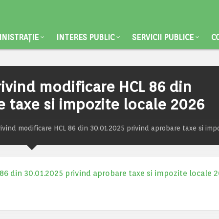
NISTRAȚIE
INTERES PUBLIC
SERVICII PUBLICE
C
rivind modificare HCL 86 din
e taxe si impozite locale 2026
rivind modificare HCL 86 din 30.01.2025 privind aprobare taxe si imp
 86 din 30.01.2025 privind aprobare taxe si impozite locale 