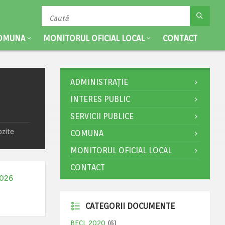
OMUNA
MONITORUL OFICIAL LOCAL
CONTACT
ADMINISTRAȚIE
INTERES PUBLIC
SERVICII PUBLICE
ozite
COMUNA
MONITORUL OFICIAL LOCAL
CONTACT
2026
CATEGORII DOCUMENTE
BECL 2020
(6)