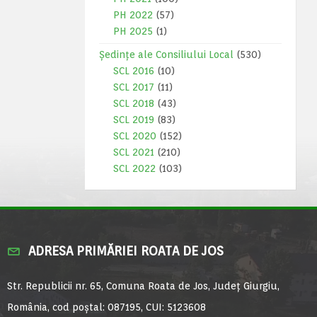
PH 2022
(57)
PH 2025
(1)
Ședințe ale Consiliului Local
(530)
SCL 2016
(10)
SCL 2017
(11)
SCL 2018
(43)
SCL 2019
(83)
SCL 2020
(152)
SCL 2021
(210)
SCL 2022
(103)
ADRESA PRIMĂRIEI ROATA DE JOS
Str. Republicii nr. 65, Comuna Roata de Jos, Județ Giurgiu,
România, cod poștal: 087195, CUI: 5123608