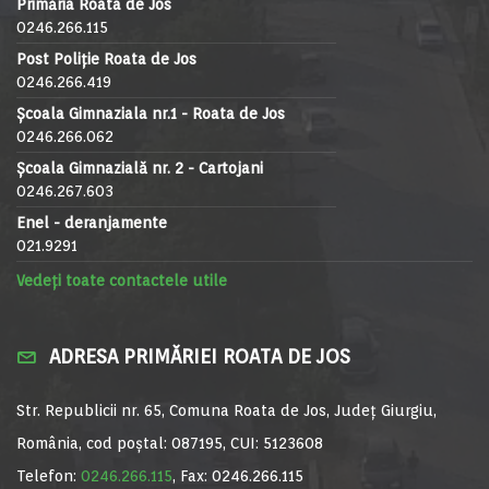
Primăria Roata de Jos
0246.266.115
Post Poliție Roata de Jos
0246.266.419
Școala Gimnaziala nr.1 - Roata de Jos
0246.266.062
Școala Gimnazială nr. 2 - Cartojani
0246.267.603
Enel - deranjamente
021.9291
Vedeți toate contactele utile
ADRESA PRIMĂRIEI ROATA DE JOS
Str. Republicii nr. 65, Comuna Roata de Jos, Județ Giurgiu,
România, cod poștal: 087195, CUI: 5123608
Telefon:
0246.266.115
, Fax: 0246.266.115