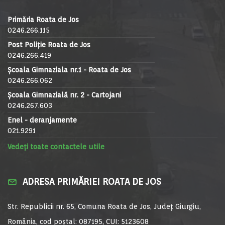
Primăria Roata de Jos
0246.266.115
Post Poliție Roata de Jos
0246.266.419
Școala Gimnaziala nr.1 - Roata de Jos
0246.266.062
Școala Gimnazială nr. 2 - Cartojani
0246.267.603
Enel - deranjamente
021.9291
Vedeți toate contactele utile
ADRESA PRIMĂRIEI ROATA DE JOS
Str. Republicii nr. 65, Comuna Roata de Jos, Județ Giurgiu,
România, cod poștal: 087195, CUI: 5123608