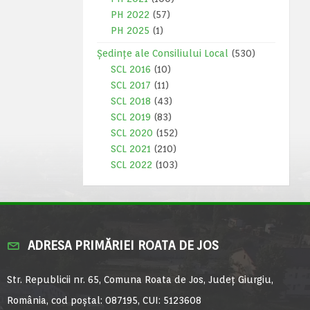
PH 2022
(57)
PH 2025
(1)
Ședințe ale Consiliului Local
(530)
SCL 2016
(10)
SCL 2017
(11)
SCL 2018
(43)
SCL 2019
(83)
SCL 2020
(152)
SCL 2021
(210)
SCL 2022
(103)
ADRESA PRIMĂRIEI ROATA DE JOS
Str. Republicii nr. 65, Comuna Roata de Jos, Județ Giurgiu,
România, cod poștal: 087195, CUI: 5123608