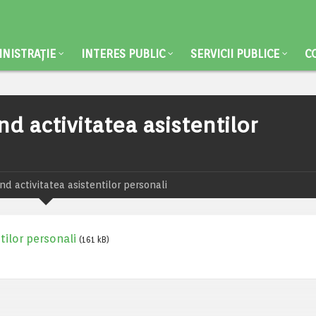
NISTRAȚIE
INTERES PUBLIC
SERVICII PUBLICE
C
nd activitatea asistentilor
nd activitatea asistentilor personali
tilor personali
(161 kB)