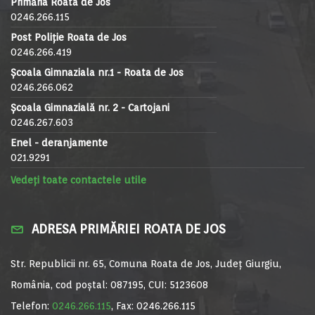
Primăria Roata de Jos
0246.266.115
Post Poliție Roata de Jos
0246.266.419
Școala Gimnaziala nr.1 - Roata de Jos
0246.266.062
Școala Gimnazială nr. 2 - Cartojani
0246.267.603
Enel - deranjamente
021.9291
Vedeți toate contactele utile
ADRESA PRIMĂRIEI ROATA DE JOS
Str. Republicii nr. 65, Comuna Roata de Jos, Județ Giurgiu,
România, cod poștal: 087195, CUI: 5123608
Telefon:
0246.266.115
, Fax: 0246.266.115