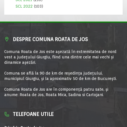
SCL 2022
(103)
DESPRE COMUNA ROATA DE JOS
Comuna Roata de Jos este aşezată în extremitatea de nord
vest a judeţului Giurgiu, fiind una dintre cele mai vechi şi
dinamice aşezări.
Comuna se află la 90 de km de reşedinţa judeţului,
municipiul Giurgiu, şi la aproximativ 50 de km de Bucureşti.
Comuna Roata de Jos are în componență patru sate, și
anume: Roata de Jos, Roata Mica, Sadina si Cartojani.
TELEFOANE UTILE