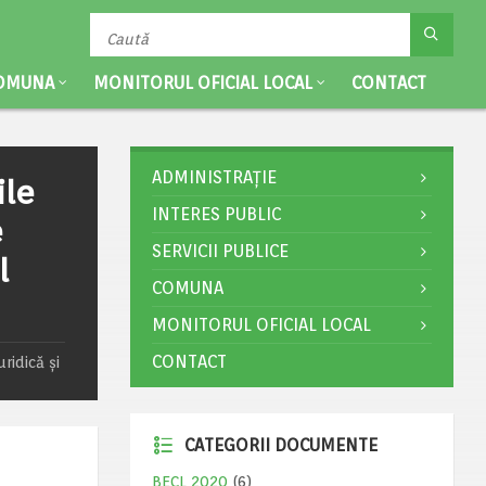
OMUNA
MONITORUL OFICIAL LOCAL
CONTACT
ADMINISTRAȚIE
ile
INTERES PUBLIC
e
SERVICII PUBLICE
l
COMUNA
MONITORUL OFICIAL LOCAL
CONTACT
ridică și
CATEGORII DOCUMENTE
BECL 2020
(6)