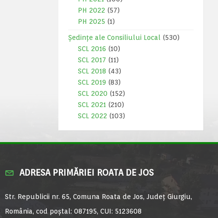
PH 2022
(57)
PH 2025
(1)
Ședințe ale Consiliului Local
(530)
SCL 2016
(10)
SCL 2017
(11)
SCL 2018
(43)
SCL 2019
(83)
SCL 2020
(152)
SCL 2021
(210)
SCL 2022
(103)
ADRESA PRIMĂRIEI ROATA DE JOS
Str. Republicii nr. 65, Comuna Roata de Jos, Județ Giurgiu,
România, cod poștal: 087195, CUI: 5123608