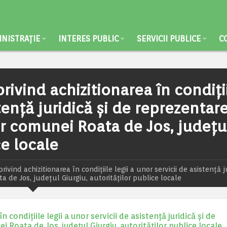
NISTRAȚIE
INTERES PUBLIC
SERVICII PUBLICE
C
privind achizitionarea în condiți
stență juridică și de reprezentar
r comunei Roata de Jos, județu
ce locale
rivind achizitionarea în condițiile legii a unor servicii de asistență ju
 de Jos, județul Giurgiu, autorităților publice locale
n condițiile legii a unor servicii de asistență juridică și de
Roata de Jos, județul Giurgiu, autorităților publice locale