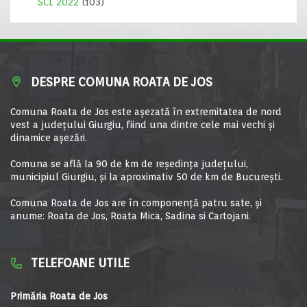
SCL 2022
(103)
DESPRE COMUNA ROATA DE JOS
Comuna Roata de Jos este aşezată în extremitatea de nord
vest a judeţului Giurgiu, fiind una dintre cele mai vechi şi
dinamice aşezări.
Comuna se află la 90 de km de reşedinţa judeţului,
municipiul Giurgiu, şi la aproximativ 50 de km de Bucureşti.
Comuna Roata de Jos are în componență patru sate, și
anume: Roata de Jos, Roata Mica, Sadina si Cartojani.
TELEFOANE UTILE
Primăria Roata de Jos