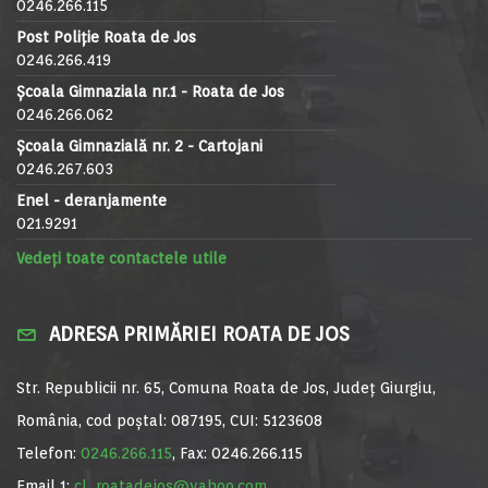
0246.266.115
Post Poliție Roata de Jos
0246.266.419
Școala Gimnaziala nr.1 - Roata de Jos
0246.266.062
Școala Gimnazială nr. 2 - Cartojani
0246.267.603
Enel - deranjamente
021.9291
Vedeți toate contactele utile
ADRESA PRIMĂRIEI ROATA DE JOS
Str. Republicii nr. 65, Comuna Roata de Jos, Județ Giurgiu,
România, cod poștal: 087195, CUI: 5123608
Telefon:
0246.266.115
, Fax: 0246.266.115
Email 1:
cl_roatadejos@yahoo.com