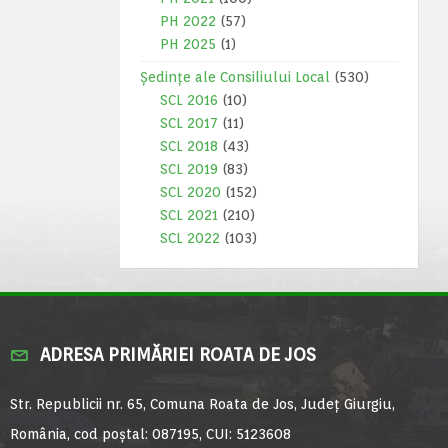
PH 2022
(57)
PH 2025
(1)
Ședințe ale Consiliului Local
(530)
SCL 2016
(10)
SCL 2017
(11)
SCL 2018
(43)
SCL 2019
(83)
SCL 2020
(152)
SCL 2021
(210)
SCL 2022
(103)
ADRESA PRIMĂRIEI ROATA DE JOS
Str. Republicii nr. 65, Comuna Roata de Jos, Județ Giurgiu,
România, cod poștal: 087195, CUI: 5123608