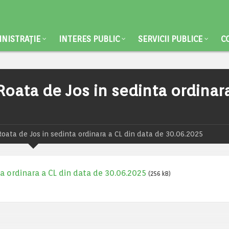
NISTRAȚIE
INTERES PUBLIC
SERVICII PUBLICE
C
Roata de Jos in sedinta ordinar
Roata de Jos in sedinta ordinara a CL din data de 30.06.2025
a ordinara a CL din data de 30.06.2025
(256 kB)