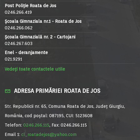
Post Poliție Roata de Jos
0246.266.419
Școala Gimnaziala nr.1 - Roata de Jos
0246.266.062
Școala Gimnazială nr. 2 - Cartojani
0246.267.603
Enel - deranjamente
021.9291
Vedeți toate contactele utile
ADRESA PRIMĂRIEI ROATA DE JOS
Str. Republicii nr. 65, Comuna Roata de Jos, Județ Giurgiu,
România, cod poștal: 087195, CUI: 5123608
Telefon:
0246.266.115
, Fax: 0246.266.115
Email 1:
cl_roatadejos@yahoo.com