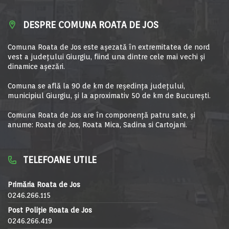
DESPRE COMUNA ROATA DE JOS
Comuna Roata de Jos este aşezată în extremitatea de nord
vest a judeţului Giurgiu, fiind una dintre cele mai vechi şi
dinamice aşezări.
Comuna se află la 90 de km de reşedinţa judeţului,
municipiul Giurgiu, şi la aproximativ 50 de km de Bucureşti.
Comuna Roata de Jos are în componență patru sate, și
anume: Roata de Jos, Roata Mica, Sadina si Cartojani.
TELEFOANE UTILE
Primăria Roata de Jos
0246.266.115
Post Poliție Roata de Jos
0246.266.419