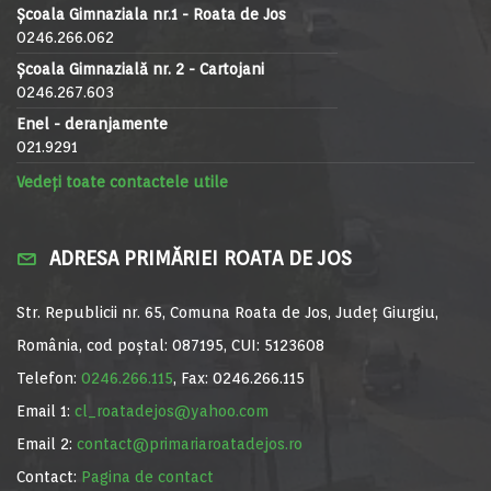
Școala Gimnaziala nr.1 - Roata de Jos
0246.266.062
Școala Gimnazială nr. 2 - Cartojani
0246.267.603
Enel - deranjamente
021.9291
Vedeți toate contactele utile
ADRESA PRIMĂRIEI ROATA DE JOS
Str. Republicii nr. 65, Comuna Roata de Jos, Județ Giurgiu,
România, cod poștal: 087195, CUI: 5123608
Telefon:
0246.266.115
, Fax: 0246.266.115
Email 1:
cl_roatadejos@yahoo.com
Email 2:
contact@primariaroatadejos.ro
Contact:
Pagina de contact