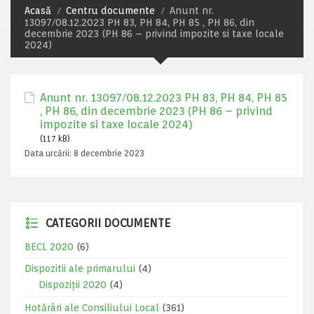
Acasă
Centru documente
Anunt nr.
13097/08.12.2023 PH 83, PH 84, PH 85 , PH 86, din
decembrie 2023 (PH 86 – privind impozite si taxe locale
2024)
Anunt nr. 13097/08.12.2023 PH 83, PH 84, PH 85
, PH 86, din decembrie 2023 (PH 86 – privind
impozite si taxe locale 2024)
(117 kB)
Data urcării:
8 decembrie 2023
CATEGORII DOCUMENTE
BECL 2020
(6)
Dispozitii ale primarului
(4)
Dispoziții 2020
(4)
Hotărâri ale Consiliului Local
(361)