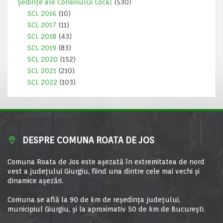
Ședințe ale Consiliului Local
(530)
SCL 2016
(10)
SCL 2017
(11)
SCL 2018
(43)
SCL 2019
(83)
SCL 2020
(152)
SCL 2021
(210)
SCL 2022
(103)
DESPRE COMUNA ROATA DE JOS
Comuna Roata de Jos este aşezată în extremitatea de nord
vest a judeţului Giurgiu, fiind una dintre cele mai vechi şi
dinamice aşezări.
Comuna se află la 90 de km de reşedinţa judeţului,
municipiul Giurgiu, şi la aproximativ 50 de km de Bucureşti.