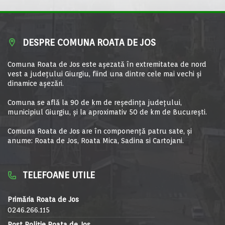
DESPRE COMUNA ROATA DE JOS
Comuna Roata de Jos este aşezată în extremitatea de nord
vest a judeţului Giurgiu, fiind una dintre cele mai vechi şi
dinamice aşezări.
Comuna se află la 90 de km de reşedinţa judeţului,
municipiul Giurgiu, şi la aproximativ 50 de km de Bucureşti.
Comuna Roata de Jos are în componență patru sate, și
anume: Roata de Jos, Roata Mica, Sadina si Cartojani.
TELEFOANE UTILE
Primăria Roata de Jos
0246.266.115
Post Poliție Roata de Jos