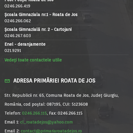
0246.266.419
Școala Gimnaziala nr.1 - Roata de Jos
0246.266.062
Școala Gimnazială nr. 2 - Cartojani
0246.267.603
Enel - deranjamente
021.9291
Vedeți toate contactele utile
ADRESA PRIMĂRIEI ROATA DE JOS
Str. Republicii nr. 65, Comuna Roata de Jos, Județ Giurgiu,
România, cod poștal: 087195, CUI: 5123608
Telefon:
0246.266.115
, Fax: 0246.266.115
Email 1:
cl_roatadejos@yahoo.com
Email 2:
contact@primariaroatadejos.ro