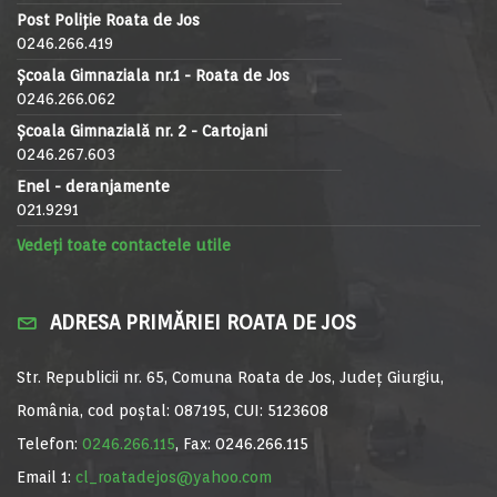
Post Poliție Roata de Jos
0246.266.419
Școala Gimnaziala nr.1 - Roata de Jos
0246.266.062
Școala Gimnazială nr. 2 - Cartojani
0246.267.603
Enel - deranjamente
021.9291
Vedeți toate contactele utile
ADRESA PRIMĂRIEI ROATA DE JOS
Str. Republicii nr. 65, Comuna Roata de Jos, Județ Giurgiu,
România, cod poștal: 087195, CUI: 5123608
Telefon:
0246.266.115
, Fax: 0246.266.115
Email 1:
cl_roatadejos@yahoo.com