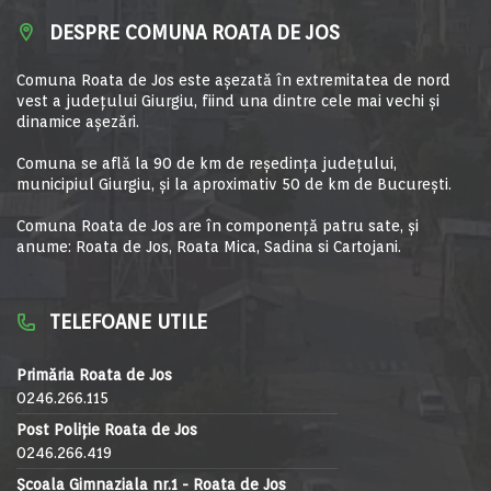
DESPRE COMUNA ROATA DE JOS
Comuna Roata de Jos este aşezată în extremitatea de nord
vest a judeţului Giurgiu, fiind una dintre cele mai vechi şi
dinamice aşezări.
Comuna se află la 90 de km de reşedinţa judeţului,
municipiul Giurgiu, şi la aproximativ 50 de km de Bucureşti.
Comuna Roata de Jos are în componență patru sate, și
anume: Roata de Jos, Roata Mica, Sadina si Cartojani.
TELEFOANE UTILE
Primăria Roata de Jos
0246.266.115
Post Poliție Roata de Jos
0246.266.419
Școala Gimnaziala nr.1 - Roata de Jos