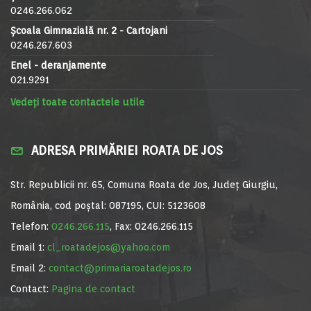
0246.266.062
Școala Gimnazială nr. 2 - Cartojani
0246.267.603
Enel - deranjamente
021.9291
Vedeți toate contactele utile
ADRESA PRIMĂRIEI ROATA DE JOS
Str. Republicii nr. 65, Comuna Roata de Jos, Județ Giurgiu,
România, cod poștal: 087195, CUI: 5123608
Telefon:
0246.266.115
, Fax: 0246.266.115
Email 1:
cl_roatadejos@yahoo.com
Email 2:
contact@primariaroatadejos.ro
Contact:
Pagina de contact