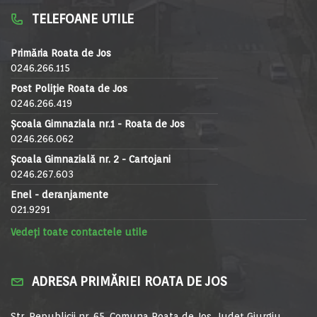
TELEFOANE UTILE
Primăria Roata de Jos
0246.266.115
Post Poliție Roata de Jos
0246.266.419
Școala Gimnaziala nr.1 - Roata de Jos
0246.266.062
Școala Gimnazială nr. 2 - Cartojani
0246.267.603
Enel - deranjamente
021.9291
Vedeți toate contactele utile
ADRESA PRIMĂRIEI ROATA DE JOS
Str. Republicii nr. 65, Comuna Roata de Jos, Județ Giurgiu,