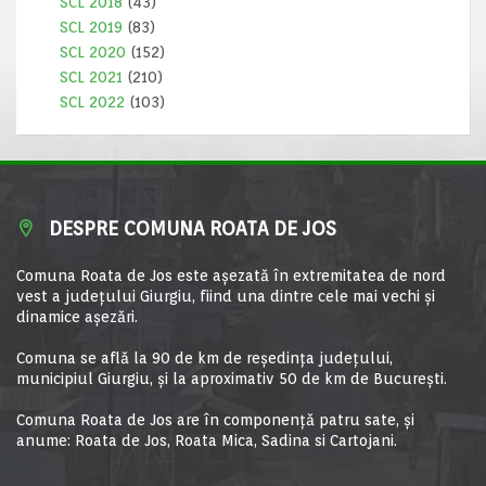
SCL 2018
(43)
SCL 2019
(83)
SCL 2020
(152)
SCL 2021
(210)
SCL 2022
(103)
DESPRE COMUNA ROATA DE JOS
Comuna Roata de Jos este aşezată în extremitatea de nord
vest a judeţului Giurgiu, fiind una dintre cele mai vechi şi
dinamice aşezări.
Comuna se află la 90 de km de reşedinţa judeţului,
municipiul Giurgiu, şi la aproximativ 50 de km de Bucureşti.
Comuna Roata de Jos are în componență patru sate, și
anume: Roata de Jos, Roata Mica, Sadina si Cartojani.