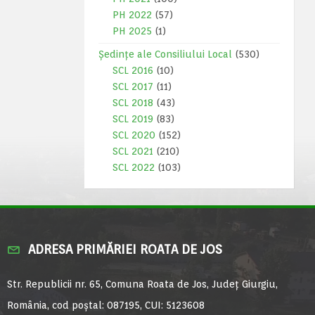
PH 2022
(57)
PH 2025
(1)
Ședințe ale Consiliului Local
(530)
SCL 2016
(10)
SCL 2017
(11)
SCL 2018
(43)
SCL 2019
(83)
SCL 2020
(152)
SCL 2021
(210)
SCL 2022
(103)
ADRESA PRIMĂRIEI ROATA DE JOS
Str. Republicii nr. 65, Comuna Roata de Jos, Județ Giurgiu,
România, cod poștal: 087195, CUI: 5123608