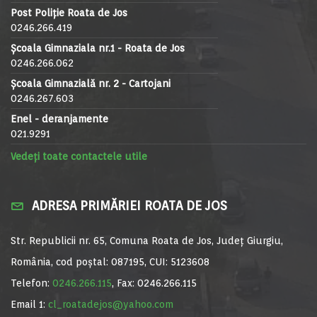
Post Poliție Roata de Jos
0246.266.419
Școala Gimnaziala nr.1 - Roata de Jos
0246.266.062
Școala Gimnazială nr. 2 - Cartojani
0246.267.603
Enel - deranjamente
021.9291
Vedeți toate contactele utile
ADRESA PRIMĂRIEI ROATA DE JOS
Str. Republicii nr. 65, Comuna Roata de Jos, Județ Giurgiu,
România, cod poștal: 087195, CUI: 5123608
Telefon:
0246.266.115
, Fax: 0246.266.115
Email 1:
cl_roatadejos@yahoo.com